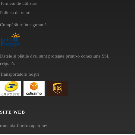
Termeni de utilizare
Politica de retur
Cumpărături în siguranță
Datele și plățile dvs. sunt protejate printr-o conexiune SSL
criptată.
Transportatorii noștri
SITE WEB
romania-flori.ro aparține: