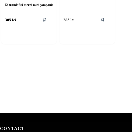
12 trandafiri eterni mini șampanie
🛒
🛒
305
lei
285
lei
CONTACT