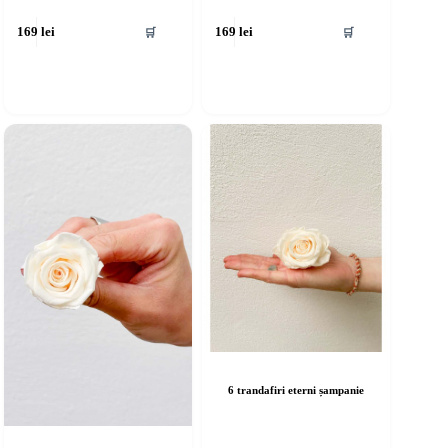
🛒
🛒
169
lei
169
lei
6 trandafiri eterni șampanie