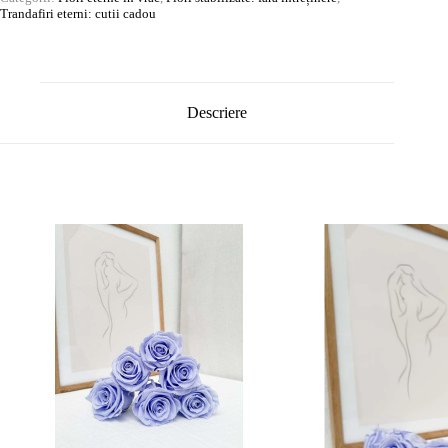
Trandafiri eterni: cutii cadou
Descriere