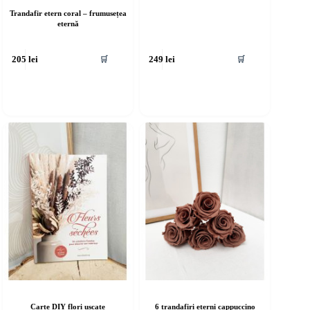
Trandafir etern coral – frumusețea
eternă
🛒
🛒
205
lei
249
lei
Carte DIY flori uscate
6 trandafiri eterni cappuccino