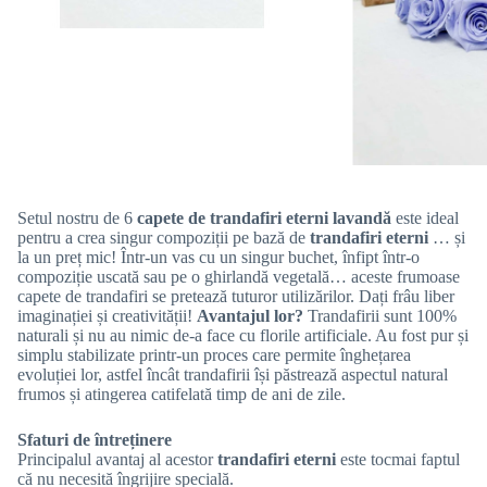
Setul nostru de 6
capete de trandafiri eterni lavandă
este ideal
pentru a crea singur compoziții pe bază de
trandafiri eterni
… și
la un preț mic! Într-un vas cu un singur buchet, înfipt într-o
compoziție uscată sau pe o ghirlandă vegetală… aceste frumoase
capete de trandafiri se pretează tuturor utilizărilor. Dați frâu liber
imaginației și creativității!
Avantajul lor?
Trandafirii sunt 100%
naturali și nu au nimic de-a face cu florile artificiale. Au fost pur și
simplu stabilizate printr-un proces care permite înghețarea
evoluției lor, astfel încât trandafirii își păstrează aspectul natural
frumos și atingerea catifelată timp de ani de zile.
Sfaturi de întreținere
Principalul avantaj al acestor
trandafiri eterni
este tocmai faptul
că nu necesită îngrijire specială.