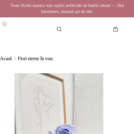
Toate florile noastre sunt replici artificiale de înaltă calitate — fără
întreținere, durează ani de zile.
Sari
la
conținut
Coș
de
cumpărătur
Acasă
/
Flori eterne în vrac